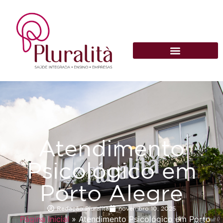
Atendimento
Psicológico em
Porto Alegre
Redação Pluralità
novembro 10, 2025
Página Inicial
»
Atendimento Psicológico em Porto