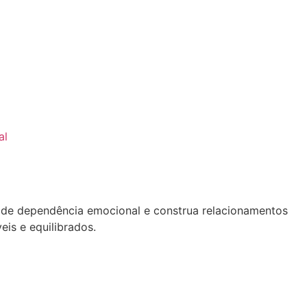
junho 9, 2026
al
»
Dependência emocional: critérios para diferenciar de 