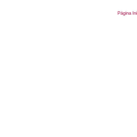
Página Ini
Dependê
di