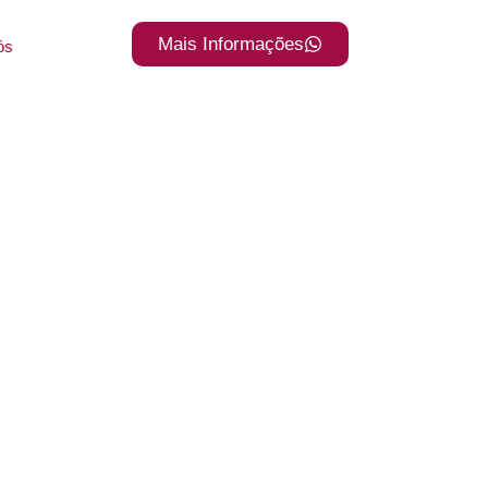
Mais Informações
ós
ios para
nso