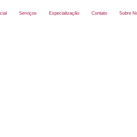
cial
Serviços
Especialização
Contato
Sobre N
ncia emocional: critér
ferenciar de amor inte