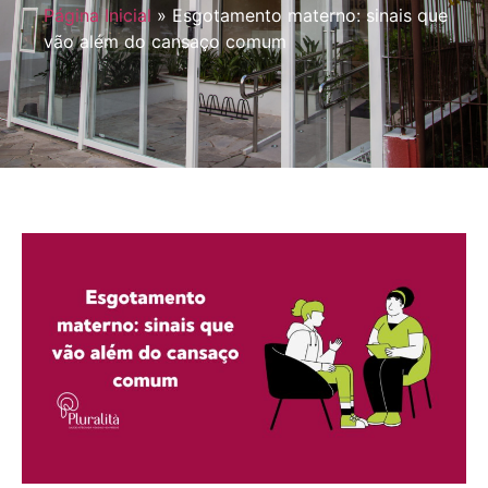
Página Inicial
»
Esgotamento materno: sinais que
vão além do cansaço comum