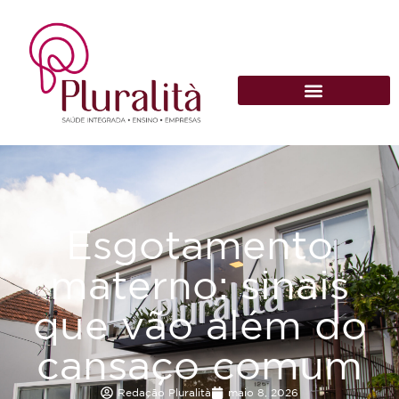
Esgotamento
materno: sinais
que vão além do
cansaço comum
Redação Pluralità
maio 8, 2026