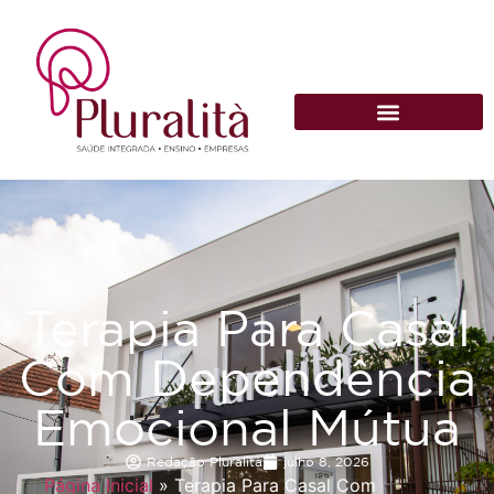
Terapia Para Casal
Com Dependência
Emocional Mútua
Redação Pluralità
julho 8, 2026
Página Inicial
»
Terapia Para Casal Com